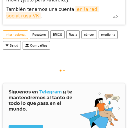
También tenemos una cuenta
en la red 
social rusa VK
.
Internacional
Rosatom
BRICS
Rusia
cáncer
medicina
💗 Salud
🏛️ Compañías
Síguenos en
Telegram
y te
mantendremos al tanto de
todo lo que pasa en el
mundo.