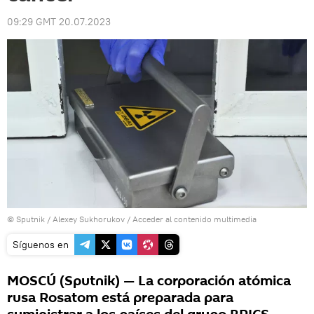
09:29 GMT 20.07.2023
© Sputnik / Alexey Sukhorukov
/
Acceder al contenido multimedia
Síguenos en
MOSCÚ (Sputnik) — La corporación atómica
rusa Rosatom está preparada para