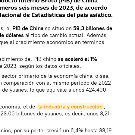
oducto Interno Bruto (PIB) de China
rimeros seis meses de 2023, de acuerdo
acional de Estadísticas del país asiático.
s, el
PIB de China
se situó en
59,3 billones de
de dólares
al tipo de cambio actual. Además,
 que el crecimiento económico en términos
ecimiento del PIB chino
se aceleró al 1%
e 2023, según los datos oficiales.
 sector primario de la economía china, o sea,
en comparación con el mismo período de 2022
s de yuanes, lo que equivale a unos 424.400
economía, el de
la industria y construcción
,
23,06 billones de yuanes, es decir, unos 3,21
vicios, por su parte, creció un 6,4% hasta 33,19