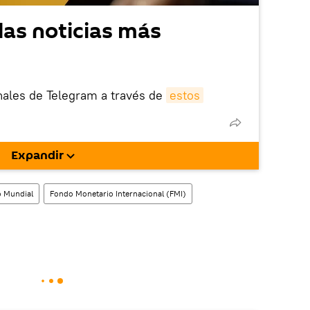
las noticias más
nales de Telegram a través de
estos
nik está bloqueada en el extranjero, en
rgarla e instalarla en tu dispositivo
Expandir
!).
enta
en la red social rusa VK
.
 Mundial
Fondo Monetario Internacional (FMI)