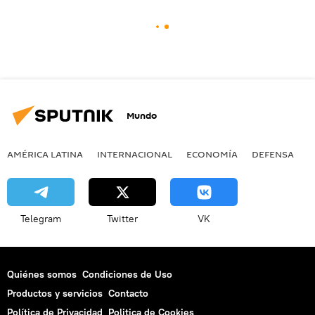
Mundo
AMÉRICA LATINA
INTERNACIONAL
ECONOMÍA
DEFENSA
M
Telegram
Twitter
VK
Quiénes somos
Condiciones de Uso
Productos y servicios
Contacto
Política de Privacidad
Politica de Cookies