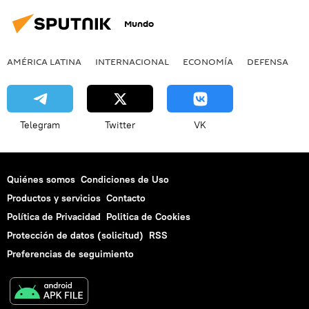
Mundo
AMÉRICA LATINA
INTERNACIONAL
ECONOMÍA
DEFENSA
M
Telegram
Twitter
VK
Quiénes somos
Condiciones de Uso
Productos y servicios
Contacto
Política de Privacidad
Politica de Cookies
Protección de datos (solicitud)
RSS
Preferencias de seguimiento