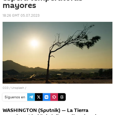
mayores
18:26 GMT 05.07.2023
CC0
/
Unsplash
/
Síguenos en
WASHINGTON (Sputnik) — La Tierra