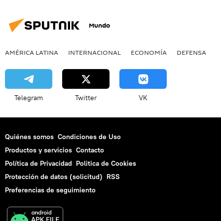
Mundo
AMÉRICA LATINA
INTERNACIONAL
ECONOMÍA
DEFENSA
M
Telegram
Twitter
VK
Quiénes somos
Condiciones de Uso
Productos y servicios
Contacto
Política de Privacidad
Politica de Cookies
Protección de datos (solicitud)
RSS
Preferencias de seguimiento