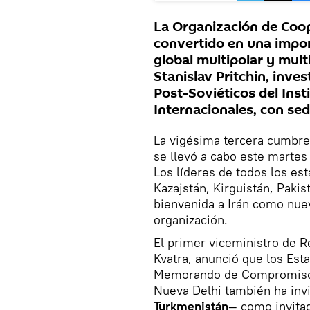
La Organización de Coo
convertido en una impor
global multipolar y multi
Stanislav Pritchin, inve
Post-Soviéticos del Ins
Internacionales, con se
La vigésima tercera cumbr
se llevó a cabo este martes 
Los líderes de todos los es
Kazajstán, Kirguistán, Pakis
bienvenida a Irán como nue
organización.
El primer viceministro de Re
Kvatra, anunció que los Est
Memorando de Compromiso
Nueva Delhi también ha inv
Turkmenistán
— como invitad