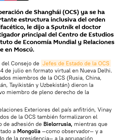
peración de Shanghái (OCS) ya se ha
tante estructura inclusiva del orden
facético, le dijo a Sputnik el doctor
stigador principal del Centro de Estudios
tituto de Economía Mundial y Relaciones
de en Moscú.
e del Consejo de
Jefes de Estado de la OCS
4 de julio en formato virtual en Nueva Delhi.
tados miembros de la OCS (Rusia, China,
tán, Tayikistán y Uzbekistán) dieron la
vo miembro de pleno derecho de la
laciones Exteriores del país anfitrión, Vinay
ados de la OCS también formalizaron el
 de adhesión de
Bielorrusia,
mientras que
itado a
Mongolia
—como observador— y a
o de la presidencia— a la agrupación