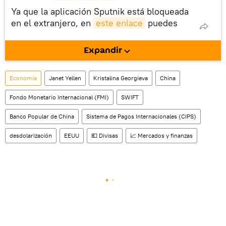
Ya que la aplicación Sputnik está bloqueada
en el extranjero, en
este enlace
puedes
descargarla e instalarla en tu dispositivo
móvil (¡solo para Android!).
Expandir
También tenemos una cuenta
en la red 
social rusa VK
.
Economía
Janet Yellen
Kristalina Georgieva
China
Fondo Monetario Internacional (FMI)
SWIFT
Banco Popular de China
Sistema de Pagos Internacionales (CIPS)
desdolarización
EEUU
💶 Divisas
📈 Mercados y finanzas