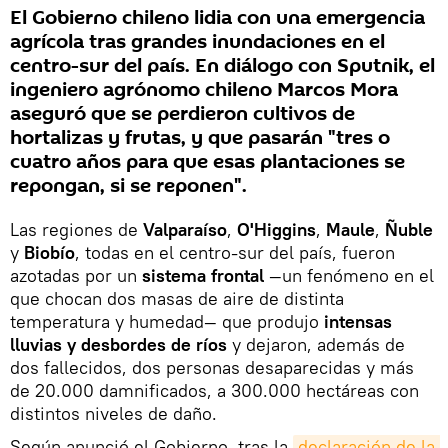
El Gobierno chileno lidia con una emergencia
agrícola tras grandes inundaciones en el
centro-sur del país. En diálogo con Sputnik, el
ingeniero agrónomo chileno Marcos Mora
aseguró que se perdieron cultivos de
hortalizas y frutas, y que pasarán "tres o
cuatro años para que esas plantaciones se
repongan, si se reponen".
Las regiones de
Valparaíso
,
O'Higgins
,
Maule
,
Ñuble
y
Biobío
, todas en el centro-sur del país, fueron
azotadas por un
sistema frontal
—un fenómeno en el
que chocan dos masas de aire de distinta
temperatura y humedad— que produjo
intensas
lluvias y desbordes de ríos
y dejaron, además de
dos fallecidos, dos personas desaparecidas y más
de 20.000 damnificados, a 300.000 hectáreas con
distintos niveles de daño.
Según anunció el Gobierno, tras la
declaración de la 