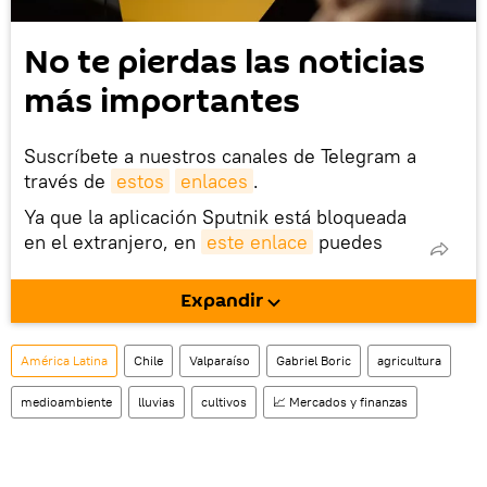
No te pierdas las noticias
más importantes
Suscríbete a nuestros canales de Telegram a
través de
estos
enlaces
.
Ya que la aplicación Sputnik está bloqueada
en el extranjero, en
este enlace
puedes
descargarla e instalarla en tu dispositivo
móvil (¡solo para Android!).
Expandir
También tenemos una cuenta
en la red 
social rusa VK
.
América Latina
Chile
Valparaíso
Gabriel Boric
agricultura
medioambiente
lluvias
cultivos
📈 Mercados y finanzas