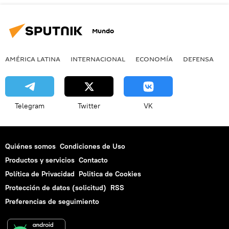
Mundo
AMÉRICA LATINA
INTERNACIONAL
ECONOMÍA
DEFENSA
M
Telegram
Twitter
VK
Quiénes somos
Condiciones de Uso
Productos y servicios
Contacto
Política de Privacidad
Politica de Cookies
Protección de datos (solicitud)
RSS
Preferencias de seguimiento