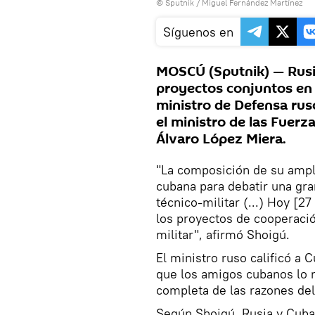
© Sputnik / Miguel Fernández Martínez
Síguenos en
MOSCÚ (Sputnik) — Rusia
proyectos conjuntos en e
ministro de Defensa rus
el ministro de las Fuer
Álvaro López Miera.
"La composición de su amplia
cubana para debatir una gra
técnico-militar (...) Hoy [2
los proyectos de cooperaci
militar", afirmó Shoigú.
El ministro ruso calificó a
que los amigos cubanos lo 
completa de las razones de
Según Shoigú, Rusia y Cub