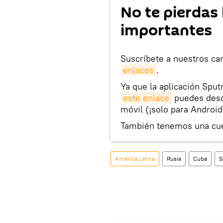
No te pierdas 
importantes
Suscríbete a nuestros ca
enlaces
.
Ya que la aplicación Sput
este enlace
puedes desca
móvil (¡solo para Android
También tenemos una cu
América Latina
Rusia
Cuba
S