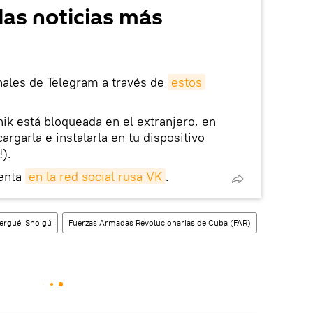
las noticias más
nales de Telegram a través de
estos
nik está bloqueada en el extranjero, en
rgarla e instalarla en tu dispositivo
!).
enta
en la red social rusa VK
.
erguéi Shoigú
Fuerzas Armadas Revolucionarias de Cuba (FAR)