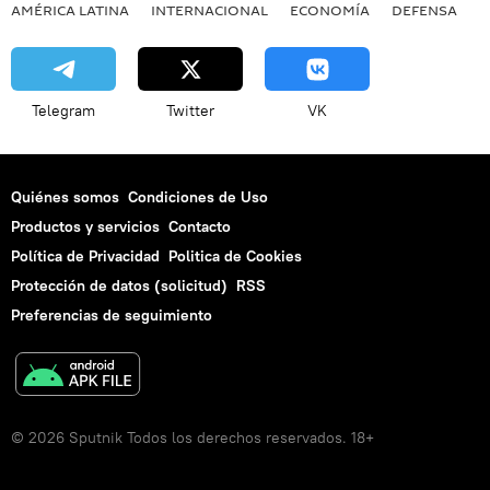
AMÉRICA LATINA
INTERNACIONAL
ECONOMÍA
DEFENSA
M
Telegram
Twitter
VK
Quiénes somos
Condiciones de Uso
Productos y servicios
Contacto
Política de Privacidad
Politica de Cookies
Protección de datos (solicitud)
RSS
Preferencias de seguimiento
© 2026 Sputnik Todos los derechos reservados. 18+