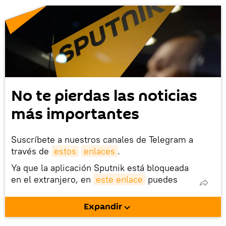
No te pierdas las noticias
más importantes
Suscríbete a nuestros canales de Telegram a
través de
estos
enlaces
.
Ya que la aplicación Sputnik está bloqueada
en el extranjero, en
este enlace
puedes
descargarla e instalarla en tu dispositivo
móvil (¡solo para Android!).
Expandir
También tenemos una cuenta
en la red 