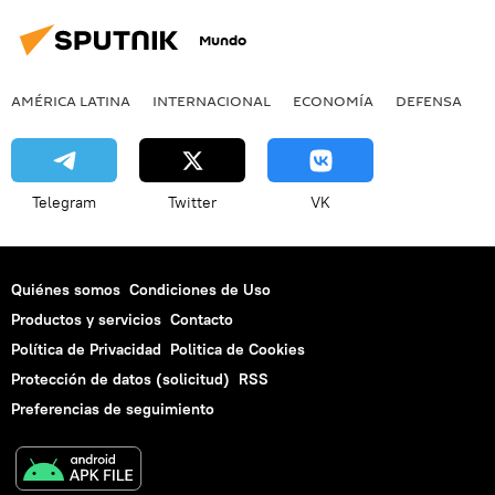
Mundo
AMÉRICA LATINA
INTERNACIONAL
ECONOMÍA
DEFENSA
M
Telegram
Twitter
VK
Quiénes somos
Condiciones de Uso
Productos y servicios
Contacto
Política de Privacidad
Politica de Cookies
Protección de datos (solicitud)
RSS
Preferencias de seguimiento