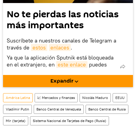
No te pierdas las noticias
más importantes
Suscríbete a nuestros canales de Telegram a
través de
estos
enlaces
.
Ya que la aplicación Sputnik está bloqueada
en el extranjero, en
este enlace
puedes
descargarla e instalarla en tu dispositivo
móvil (¡solo para Android!).
Expandir
También tenemos una cuenta
en la red 
social rusa VK
.
América Latina
📈 Mercados y finanzas
Nicolás Maduro
EEUU
Vladímir Putin
Banco Central de Venezuela
Banco Central de Rusia
Mir (tarjeta)
Sistema Nacional de Tarjetas de Pago (Rusia)