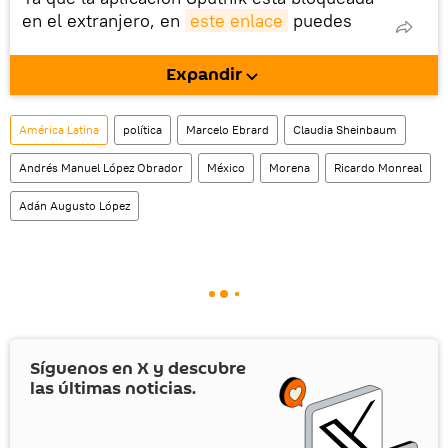
en el extranjero, en
este enlace
puedes
descargarla e instalarla en tu dispositivo
móvil (¡solo para Android!).
Expandir
También tenemos una cuenta
en la red 
social rusa VK
.
América Latina
política
Marcelo Ebrard
Claudia Sheinbaum
Andrés Manuel López Obrador
México
Morena
Ricardo Monreal
Adán Augusto López
Síguenos en
X
y descubre
las últimas noticias.