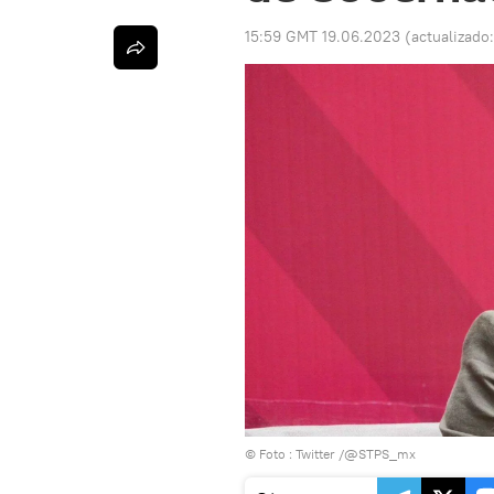
15:59 GMT 19.06.2023
(actualizado
© Foto : Twitter /@STPS_mx