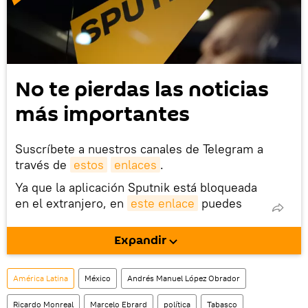
No te pierdas las noticias
más importantes
Suscríbete a nuestros canales de Telegram a
través de
estos
enlaces
.
Ya que la aplicación Sputnik está bloqueada
en el extranjero, en
este enlace
puedes
descargarla e instalarla en tu dispositivo
móvil (¡solo para Android!).
Expandir
También tenemos una cuenta
en la red 
social rusa VK
.
América Latina
México
Andrés Manuel López Obrador
Ricardo Monreal
Marcelo Ebrard
política
Tabasco