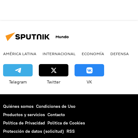
Mundo
AMÉRICA LATINA
INTERNACIONAL
ECONOMÍA
DEFENSA
M
Telegram
Twitter
VK
Quiénes somos
Condiciones de Uso
Productos y servicios
Contacto
Política de Privacidad
Politica de Cookies
Protección de datos (solicitud)
RSS