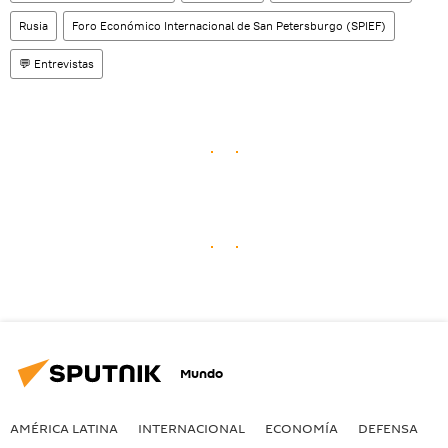
Rusia
Foro Económico Internacional de San Petersburgo (SPIEF)
💬 Entrevistas
Mundo
AMÉRICA LATINA
INTERNACIONAL
ECONOMÍA
DEFENSA
M