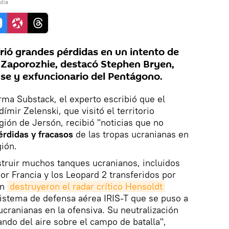
dia
frió grandes pérdidas en un intento de
e Zaporozhie, destacó Stephen Bryen,
se y exfuncionario del Pentágono.
rma Substack, el experto escribió que el
ímir Zelenski, que visitó el territorio
gión de Jersón, recibió "noticias que no
érdidas y fracasos
de las tropas ucranianas en
gión.
struir muchos tanques ucranianos, incluidos
r Francia y los Leopard 2 transferidos por
én
destruyeron el radar crítico Hensoldt 
 sistema de defensa aérea IRIS-T que se puso a
ucranianas en la ofensiva. Su neutralización
ando del aire sobre el campo de batalla",