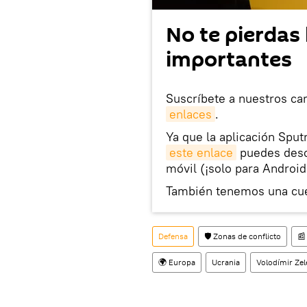
No te pierdas 
importantes
Suscríbete a nuestros ca
enlaces
.
Ya que la aplicación Sput
este enlace
puedes desca
móvil (¡solo para Android
También tenemos una cu
Defensa
🛡️ Zonas de conflicto
📰
🌍 Europa
Ucrania
Volodímir Zel