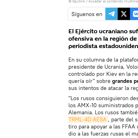
© Sputnik
/
Acceder al contenido multime
Síguenos en
El Ejército ucraniano su
ofensiva en la región d
periodista estadouniden
En su columna de la platafo
presidente de Ucrania, Volod
controlado por Kiev en la re
quería oír" sobre
grandes p
sus intentos de atacar la re
"Los rusos consiguieron de
los AMX-10 suministrados po
Alemania. Los rusos tambi
TRML-4D AESA
, parte del
tiro para apoyar a las FFAA 
dio a las fuerzas rusas el m