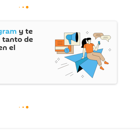
gram
y te
 tanto de
en el