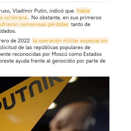
 ruso, Vladímir Putin, indicó que
había 
a ucraniana
. No obstante, en sus primeros
ufrieron numerosas pérdidas
tanto de
ldados.
brero de 2022
la operación militar especial en 
olicitud de las repúblicas populares de
mente reconocidas por Moscú como Estados
preste ayuda frente al genocidio por parte de