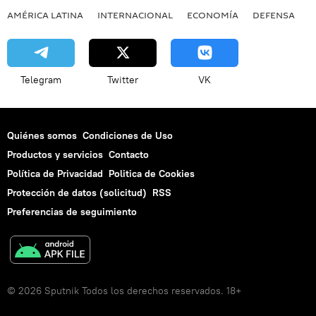
AMÉRICA LATINA
INTERNACIONAL
ECONOMÍA
DEFENSA
M
Telegram
Twitter
VK
Quiénes somos
Condiciones de Uso
Productos y servicios
Contacto
Política de Privacidad
Politica de Cookies
Protección de datos (solicitud)
RSS
Preferencias de seguimiento
© 2026 Sputnik Todos los derechos reservados. 18+