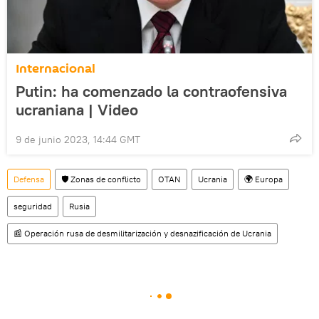
Internacional
Putin: ha comenzado la contraofensiva
ucraniana | Video
9 de junio 2023, 14:44 GMT
Defensa
🛡️ Zonas de conflicto
OTAN
Ucrania
🌍 Europa
seguridad
Rusia
📰 Operación rusa de desmilitarización y desnazificación de Ucrania