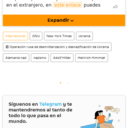
en el extranjero, en
este enlace
puedes
descargarla e instalarla en tu dispositivo
móvil (¡solo para Android!).
Expandir
También tenemos una cuenta
en la red 
social rusa VK
.
Internacional
ONU
New York Times
Ucrania
📰 Operación rusa de desmilitarización y desnazificación de Ucrania
Alemania nazi
nazismo
Adolf Hitler
Heinrich Himmler
Síguenos en
Telegram
y te
mantendremos al tanto de
todo lo que pasa en el
mundo.