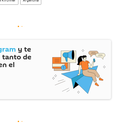
e Kirchner
Argentina
gram
y te
 tanto de
en el