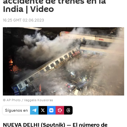
accidente de trenes en la
India | Video
16:25 GMT 02.06.2023
© AP Photo / Vaggelis Kousioras
Síguenos en
NUEVA DELHI (Sputnik) — El número de