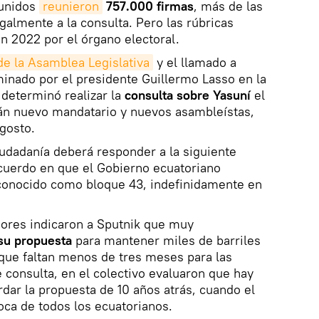
sunidos
reunieron
757.000 firmas
, más de las
galmente a la consulta. Pero las rúbricas
n 2022 por el órgano electoral.
de la Asamblea Legislativa
y el llamado a
inado por el presidente Guillermo Lasso en la
determinó realizar la
consulta sobre Yasuní
el
án nuevo mandatario y nuevos asambleístas,
agosto.
ciudadanía deberá responder a la siguiente
acuerdo en que el Gobierno ecuatoriano
 conocido como bloque 43, indefinidamente en
ores indicaron a Sputnik que muy
su propuesta
para mantener miles de barriles
nque faltan menos de tres meses para las
e consulta, en el colectivo evaluaron que hay
rdar la propuesta de 10 años atrás, cuando el
ca de todos los ecuatorianos.