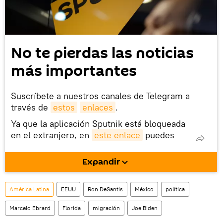
No te pierdas las noticias
más importantes
Suscríbete a nuestros canales de Telegram a
través de
estos
enlaces
.
Ya que la aplicación Sputnik está bloqueada
en el extranjero, en
este enlace
puedes
descargarla e instalarla en tu dispositivo
móvil (¡solo para Android!).
Expandir
También tenemos una cuenta
en la red 
social rusa VK
.
América Latina
EEUU
Ron DeSantis
México
política
Marcelo Ebrard
Florida
migración
Joe Biden