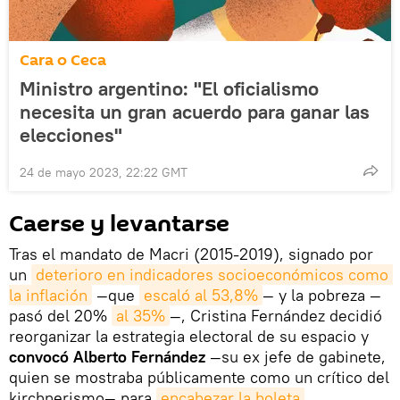
Cara o Ceca
Ministro argentino: "El oficialismo
necesita un gran acuerdo para ganar las
elecciones"
24 de mayo 2023, 22:22 GMT
Caerse y levantarse
Tras el mandato de Macri (2015-2019), signado por
un
deterioro en indicadores socioeconómicos como 
la inflación
—que
escaló al 53,8%
— y la pobreza —
pasó del 20%
al 35%
—, Cristina Fernández decidió
reorganizar la estrategia electoral de su espacio y
convocó Alberto Fernández
—su ex jefe de gabinete,
quien se mostraba públicamente como un crítico del
kirchnerismo— para
encabezar la boleta 