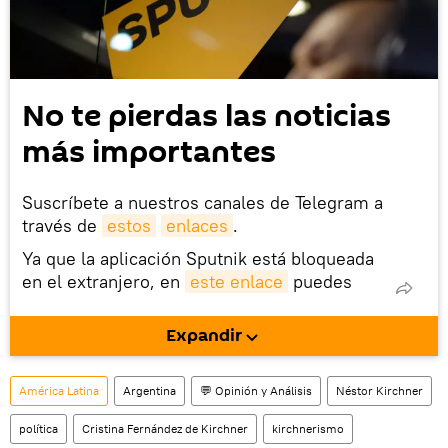
No te pierdas las noticias
más importantes
Suscríbete a nuestros canales de Telegram a
través de
estos
enlaces
.
Ya que la aplicación Sputnik está bloqueada
en el extranjero, en
este enlace
puedes
descargarla e instalarla en tu dispositivo
móvil (¡solo para Android!).
Expandir
También tenemos una cuenta
en la red 
social rusa VK
.
América Latina
Argentina
💬 Opinión y Análisis
Néstor Kirchner
política
Cristina Fernández de Kirchner
kirchnerismo