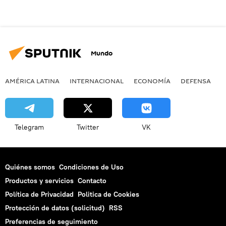
Mundo
AMÉRICA LATINA
INTERNACIONAL
ECONOMÍA
DEFENSA
M
Telegram
Twitter
VK
Quiénes somos
Condiciones de Uso
Productos y servicios
Contacto
Política de Privacidad
Politica de Cookies
Protección de datos (solicitud)
RSS
Preferencias de seguimiento