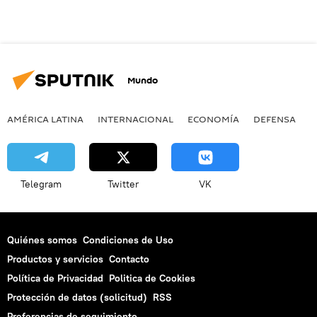
Mundo
AMÉRICA LATINA
INTERNACIONAL
ECONOMÍA
DEFENSA
M
Telegram
Twitter
VK
Quiénes somos
Condiciones de Uso
Productos y servicios
Contacto
Política de Privacidad
Politica de Cookies
Protección de datos (solicitud)
RSS
Preferencias de seguimiento