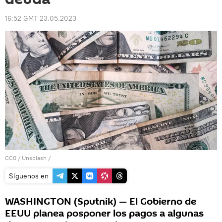
16:52 GMT 23.05.2023
CC0
/
Unsplash
/
Síguenos en
WASHINGTON (Sputnik) — El Gobierno de
EEUU planea posponer los pagos a algunas