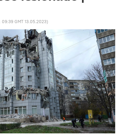
:
09:39 GMT 13.05.2023
)