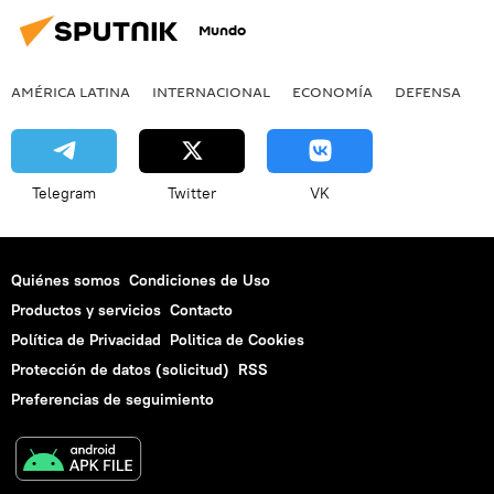
Mundo
AMÉRICA LATINA
INTERNACIONAL
ECONOMÍA
DEFENSA
M
Telegram
Twitter
VK
Quiénes somos
Condiciones de Uso
Productos y servicios
Contacto
Política de Privacidad
Politica de Cookies
Protección de datos (solicitud)
RSS
Preferencias de seguimiento