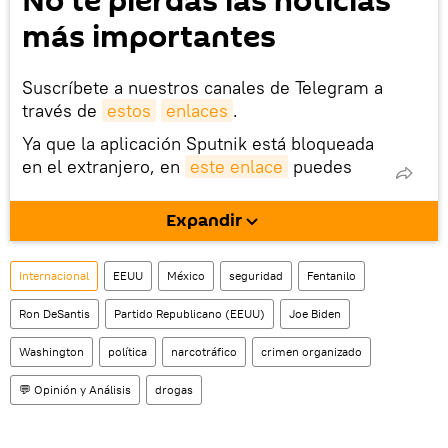
No te pierdas las noticias
más importantes
Suscríbete a nuestros canales de Telegram a
través de
estos
enlaces
.
Ya que la aplicación Sputnik está bloqueada
en el extranjero, en
este enlace
puedes
descargarla e instalarla en tu dispositivo
móvil (¡solo para Android!).
Expandir
También tenemos una cuenta
en la red 
social rusa VK
.
Internacional
EEUU
México
seguridad
Fentanilo
Ron DeSantis
Partido Republicano (EEUU)
Joe Biden
Washington
política
narcotráfico
crimen organizado
💬 Opinión y Análisis
drogas