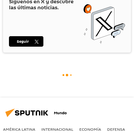
Síguenos en
X
y descubre
las últimas noticias.
Seguir
Mundo
AMÉRICA LATINA
INTERNACIONAL
ECONOMÍA
DEFENSA
M