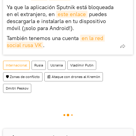
Ya que la aplicación Sputnik está bloqueada
en el extranjero, en
este enlace
puedes
descargarla e instalarla en tu dispositivo
móvil (¡solo para Android!).
También tenemos una cuenta
en la red 
social rusa VK
.
Internacional
Rusia
Ucrania
Vladímir Putin
🛡️ Zonas de conflicto
📰 Ataque con drones al Kremlin
Dmitri Peskov