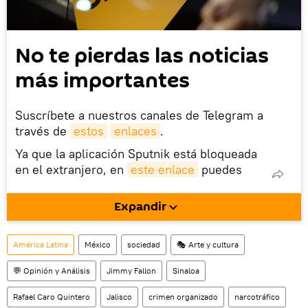
No te pierdas las noticias
más importantes
Suscríbete a nuestros canales de Telegram a
través de
estos
enlaces
.
Ya que la aplicación Sputnik está bloqueada
en el extranjero, en
este enlace
puedes
descargarla e instalarla en tu dispositivo
móvil (¡solo para Android!).
Expandir
También tenemos una cuenta
en la red 
social rusa VK
.
América Latina
México
sociedad
🎭 Arte y cultura
💬 Opinión y Análisis
Jimmy Fallon
Sinaloa
Rafael Caro Quintero
Jalisco
crimen organizado
narcotráfico