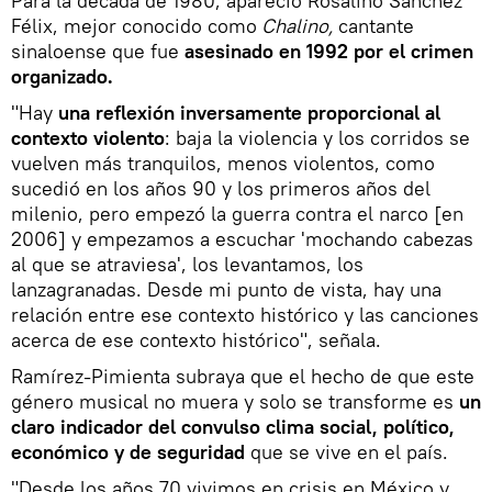
Para la década de 1980, apareció Rosalino Sánchez
Félix, mejor conocido como
Chalino,
cantante
sinaloense que fue
asesinado en 1992 por el crimen
organizado.
"Hay
una reflexión inversamente proporcional al
contexto violento
: baja la violencia y los corridos se
vuelven más tranquilos, menos violentos, como
sucedió en los años 90 y los primeros años del
milenio, pero empezó la guerra contra el narco [en
2006] y empezamos a escuchar 'mochando cabezas
al que se atraviesa', los levantamos, los
lanzagranadas. Desde mi punto de vista, hay una
relación entre ese contexto histórico y las canciones
acerca de ese contexto histórico", señala.
Ramírez-Pimienta subraya que el hecho de que este
género musical no muera y solo se transforme es
un
claro indicador del convulso clima social, político,
económico y de seguridad
que se vive en el país.
"Desde los años 70 vivimos en crisis en México y