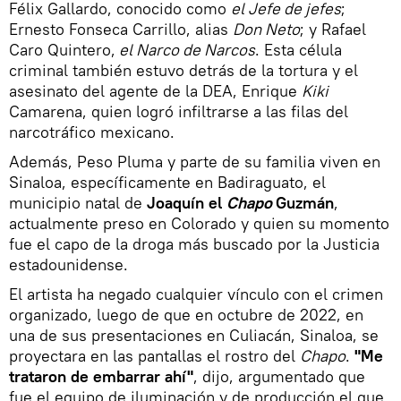
Félix Gallardo, conocido como
el Jefe de jefes
;
Ernesto Fonseca Carrillo, alias
Don Neto
; y Rafael
Caro Quintero,
el Narco de Narcos
. Esta célula
criminal también estuvo detrás de la tortura y el
asesinato del agente de la DEA, Enrique
Kiki
Camarena, quien logró infiltrarse a las filas del
narcotráfico mexicano.
Además, Peso Pluma y parte de su familia viven en
Sinaloa, específicamente en Badiraguato, el
municipio natal de
Joaquín el
Chapo
Guzmán
,
actualmente preso en Colorado y quien su momento
fue el capo de la droga más buscado por la Justicia
estadounidense.
El artista ha negado cualquier vínculo con el crimen
organizado, luego de que en octubre de 2022, en
una de sus presentaciones en Culiacán, Sinaloa, se
proyectara en las pantallas el rostro del
Chapo
.
"Me
trataron de embarrar ahí"
, dijo, argumentado que
fue el equipo de iluminación y de producción el que