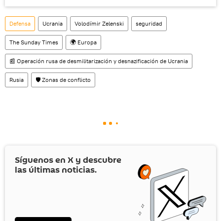
Defensa
Ucrania
Volodímir Zelenski
seguridad
The Sunday Times
🌍 Europa
📰 Operación rusa de desmilitarización y desnazificación de Ucrania
Rusia
🛡️ Zonas de conflicto
Síguenos en
X
y descubre
las últimas noticias.