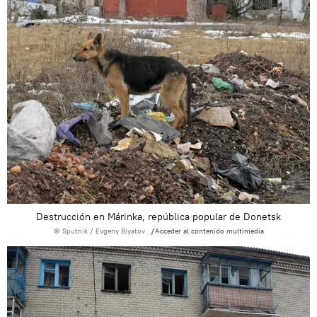
Destrucción en Márinka, república popular de Donetsk
© Sputnik / Evgeny Biyatov
Acceder al contenido multimedia
/