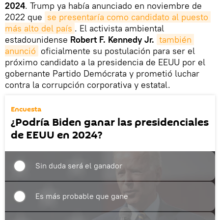
2024
. Trump ya había anunciado en noviembre de
2022 que
se presentaría como candidato al puesto 
más alto del país
. El activista ambiental
estadounidense
Robert F. Kennedy Jr.
también 
anunció
oficialmente su postulación para ser el
próximo candidato a la presidencia de EEUU por el
gobernante Partido Demócrata y prometió luchar
contra la corrupción corporativa y estatal.
Encuesta
¿Podría Biden ganar las presidenciales
de EEUU en 2024?
Sin duda será el ganador
Es más probable que gane