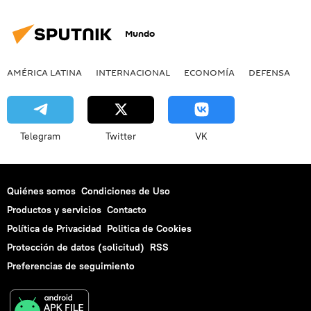
Mundo
AMÉRICA LATINA
INTERNACIONAL
ECONOMÍA
DEFENSA
M
Telegram
Twitter
VK
Quiénes somos
Condiciones de Uso
Productos y servicios
Contacto
Política de Privacidad
Politica de Cookies
Protección de datos (solicitud)
RSS
Preferencias de seguimiento