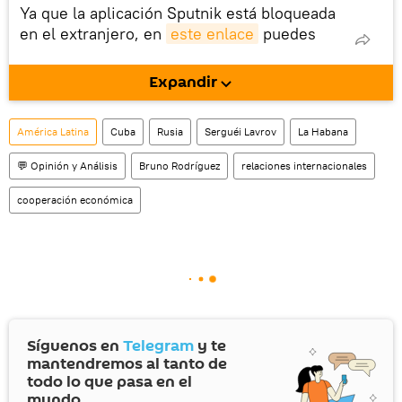
Ya que la aplicación Sputnik está bloqueada
en el extranjero, en
este enlace
puedes
descargarla e instalarla en tu dispositivo
móvil (¡solo para Android!).
Expandir
También tenemos una cuenta
en la red 
social rusa VK
.
América Latina
Cuba
Rusia
Serguéi Lavrov
La Habana
💬 Opinión y Análisis
Bruno Rodríguez
relaciones internacionales
cooperación económica
Síguenos en
Telegram
y te
mantendremos al tanto de
todo lo que pasa en el
mundo.