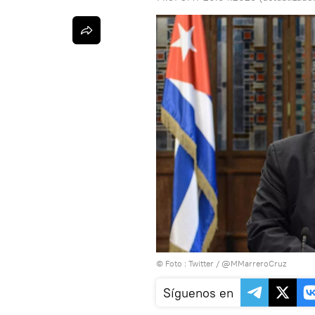
© Foto :
Twitter / @MMarreroCruz
Síguenos en