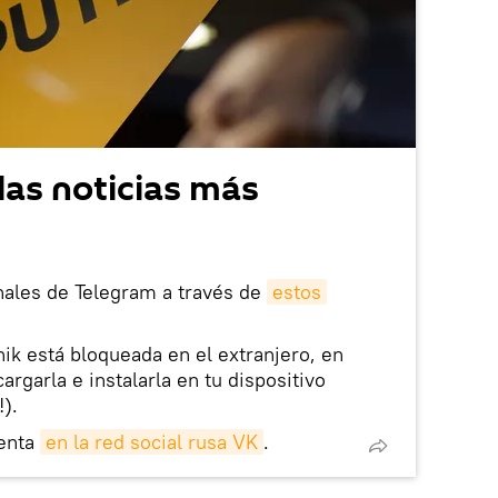
las noticias más
nales de Telegram a través de
estos
nik está bloqueada en el extranjero, en
rgarla e instalarla en tu dispositivo
!).
enta
en la red social rusa VK
.