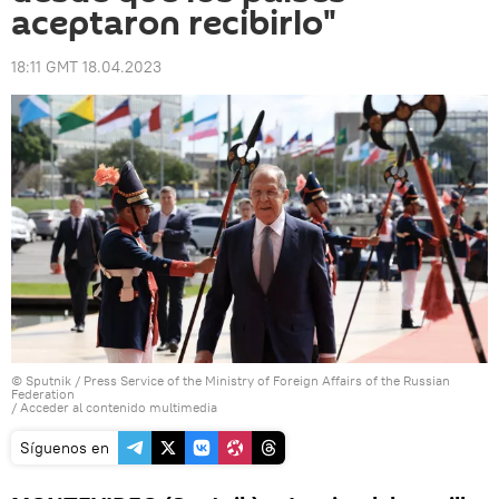
aceptaron recibirlo"
18:11 GMT 18.04.2023
© Sputnik / Press Service of the Ministry of Foreign Affairs of the Russian
Federation
/
Acceder al contenido multimedia
Síguenos en