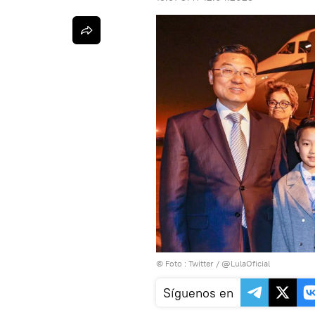
© Foto :
Twitter / @LulaOficial
Síguenos en