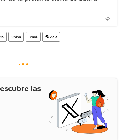
lva
China
Brasil
🌏 Asia
escubre las