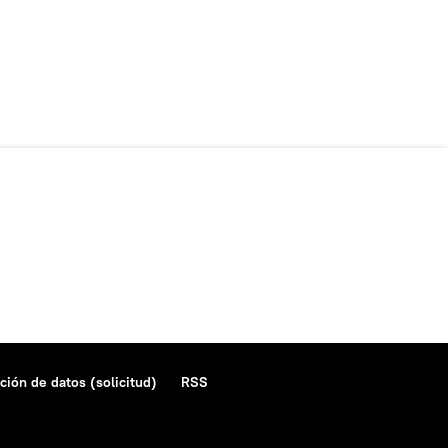
ción de datos (solicitud)
RSS