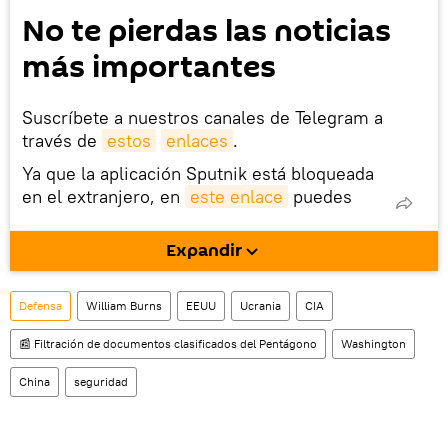
No te pierdas las noticias
más importantes
Suscríbete a nuestros canales de Telegram a
través de
estos
enlaces
.
Ya que la aplicación Sputnik está bloqueada
en el extranjero, en
este enlace
puedes
descargarla e instalarla en tu dispositivo
móvil (¡solo para Android!).
Expandir
También tenemos una cuenta
en la red 
social rusa VK
.
Defensa
William Burns
EEUU
Ucrania
CIA
📰 Filtración de documentos clasificados del Pentágono
Washington
China
seguridad