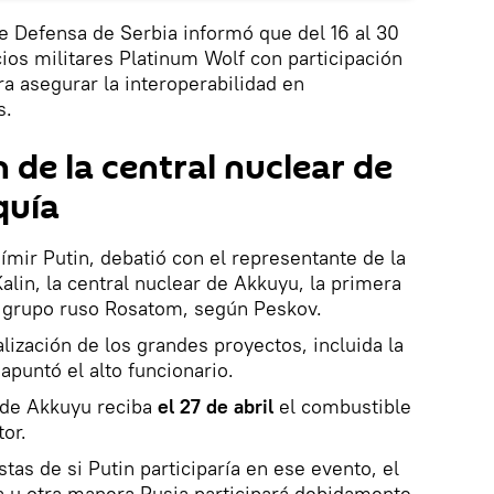
 de Defensa de Serbia informó que del 16 al 30
icios militares Platinum Wolf con participación
ra asegurar la interoperabilidad en
s.
 de la central nuclear de
quía
ímir Putin, debatió con el representante de la
alin, la central nuclear de Akkuyu, la primera
l grupo ruso Rosatom, según Peskov.
lización de los grandes proyectos, incluida la
apuntó el alto funcionario.
l de Akkuyu reciba
el 27 de abril
el combustible
or.
stas de si Putin participaría en ese evento, el
a u otra manera Rusia participará debidamente