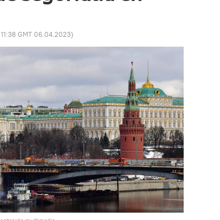
:
11:38 GMT 06.04.2023
)