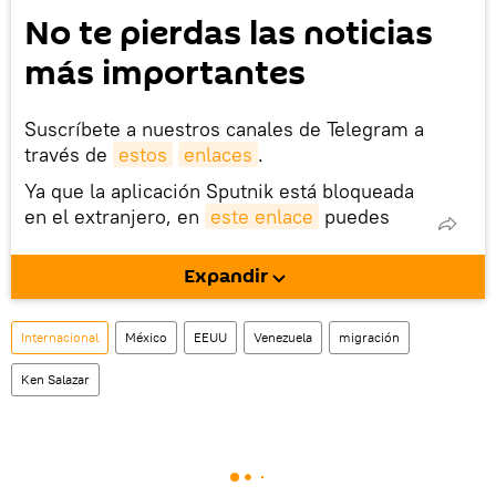
No te pierdas las noticias
más importantes
Suscríbete a nuestros canales de Telegram a
través de
estos
enlaces
.
Ya que la aplicación Sputnik está bloqueada
en el extranjero, en
este enlace
puedes
descargarla e instalarla en tu dispositivo
móvil (¡solo para Android!).
Expandir
También tenemos una cuenta
en la red 
social rusa VK
.
Internacional
México
EEUU
Venezuela
migración
Ken Salazar