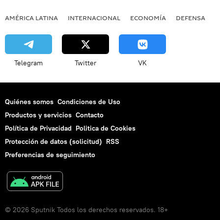
AMÉRICA LATINA
INTERNACIONAL
ECONOMÍA
DEFENSA
M
Telegram
Twitter
VK
Quiénes somos
Condiciones de Uso
Productos y servicios
Contacto
Política de Privacidad
Politica de Cookies
Protección de datos (solicitud)
RSS
Preferencias de seguimiento
© 2026 Sputnik Todos los derechos reservados. 18+