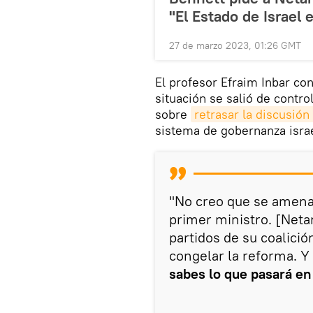
"El Estado de Israel 
27 de marzo 2023, 01:26 GMT
El profesor Efraim Inbar co
situación se salió de contr
sobre
retrasar la discusión
sistema de gobernanza israe
"No creo que se amen
primer ministro. [Neta
partidos de su coalició
congelar la reforma. 
sabes lo que pasará en l