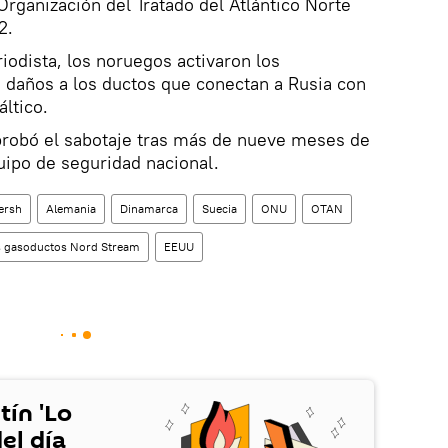
 Organización del Tratado del Atlántico Norte
2.
iodista, los noruegos activaron los
 daños a los ductos que conectan a Rusia con
ltico.
robó el sabotaje tras más de nueve meses de
uipo de seguridad nacional.
ersh
Alemania
Dinamarca
Suecia
ONU
OTAN
os gasoductos Nord Stream
EEUU
tín 'Lo
el día