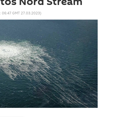
ctos Nord Stream
o:
06:47 GMT 27.03.2023
)