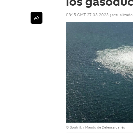
los gasodu
03:15 GMT 27.03.2023
(actualizad
© Sputnik / Mando de Defensa danés