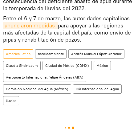
consecuencia del deficiente abasto de agua durante
la temporada de lluvias del 2022.
Entre el 6 y 7 de marzo, las autoridades capitalinas
anunciaron medidas 
para apoyar a las regiones
más afectadas de la capital del país, como envío de
pipas y rehabilitación de pozos.
América Latina
medioambiente
Andrés Manuel López Obrador
Claudia Sheinbaum
Ciudad de México (CDMX)
México
Aeropuerto Internacional Felipe Ángeles (AIFA)
Comisión Nacional del Agua (México)
Día Internacional del Agua
lluvias