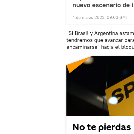
nuevo escenario de i
4 de marzo 2023, 09:03 GMT
"Si Brasil y Argentina estam
tendremos que avanzar para
encaminarse" hacia el bloq
No te pierdas 