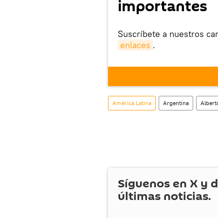
importantes
Suscríbete a nuestros ca
enlaces
.
Ya que la aplicación Sput
este enlace
puedes desca
móvil (¡solo para Android
También tenemos una cu
América Latina
Argentina
Albert
Síguenos en
X
y d
últimas noticias.