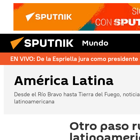
Mundo
EN VIVO: De la Espriella jura como president
América Latina
Desde el Río Bravo hasta Tierra del Fuego, noticias
latinoamericana
Otro paso r
latinoameri