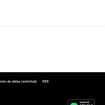
ción de datos (solicitud)
RSS