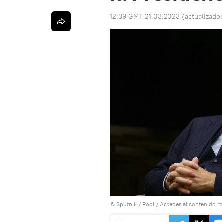
12:39 GMT 21.03.2023
(actualizado
© Sputnik / Pool
/
Acceder al contenido m