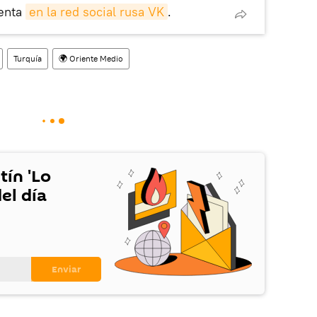
enta
en la red social rusa VK
.
Turquía
🌍 Oriente Medio
tín 'Lo
el día