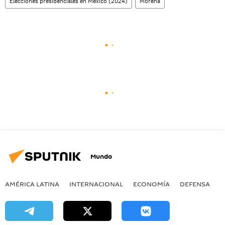
Elecciones presidenciales en México (2024)
Morena
Mundo
AMÉRICA LATINA
INTERNACIONAL
ECONOMÍA
DEFENSA
M