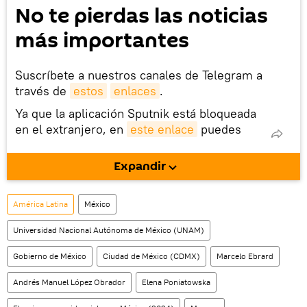
No te pierdas las noticias
más importantes
Suscríbete a nuestros canales de Telegram a
través de
estos
enlaces
.
Ya que la aplicación Sputnik está bloqueada
en el extranjero, en
este enlace
puedes
descargarla e instalarla en tu dispositivo
móvil (¡solo para Android!).
Expandir
También tenemos una cuenta
en la red 
social rusa VK
.
América Latina
México
Universidad Nacional Autónoma de México (UNAM)
Gobierno de México
Ciudad de México (CDMX)
Marcelo Ebrard
Andrés Manuel López Obrador
Elena Poniatowska