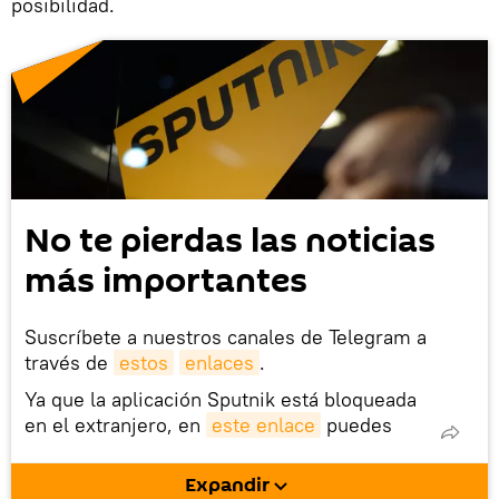
posibilidad.
No te pierdas las noticias
más importantes
Suscríbete a nuestros canales de Telegram a
través de
estos
enlaces
.
Ya que la aplicación Sputnik está bloqueada
en el extranjero, en
este enlace
puedes
descargarla e instalarla en tu dispositivo
móvil (¡solo para Android!).
Expandir