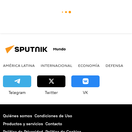
Mundo
AMÉRICA LATINA
INTERNACIONAL
ECONOMÍA
DEFENSA
M
Telegram
Twitter
VK
Quiénes somos
Condiciones de Uso
Productos y servicios
Contacto
Política de Privacidad
Politica de Cookies