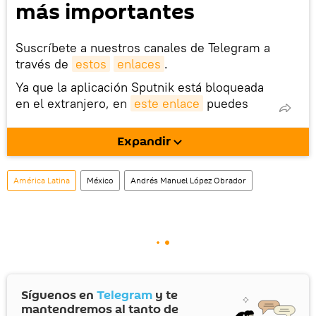
más importantes
Suscríbete a nuestros canales de Telegram a
través de
estos
enlaces
.
Ya que la aplicación Sputnik está bloqueada
en el extranjero, en
este enlace
puedes
descargarla e instalarla en tu dispositivo
móvil (¡solo para Android!).
Expandir
También tenemos una cuenta
en la red 
social rusa VK
.
América Latina
México
Andrés Manuel López Obrador
Síguenos en
Telegram
y te
mantendremos al tanto de