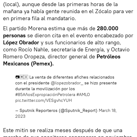
(local), aunque desde las primeras horas de la
mañana ya había gente reunida en el Zócalo para ver
en primera fila al mandatario.
El partido Morena estima que más de
280.000
personas
se dieron cita en el evento encabezado por
López Obrador
y sus funcionarios de alto rango,
como Rocío Nahle, secretaria de Energía, y Octavio
Romero Oropeza, director general de
Petróleos
Mexicanos (Pemex).
📷🇲🇽 La venta de diferentes afiches relacionados
con el presidente
@lopezobrador_
se hizo presente
durante la movilización por los
#85AñosExpropiaciónPetrolera
#AMLO
pic.twitter.com/VESgvhcYUH
— Sputnik Reporteros (@Sputnik_Report)
March 18,
2023
Este mitin se realiza meses después de que una