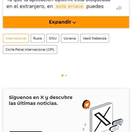
en el extranjero, en
este enlace
puedes
descargarla e instalarla en tu dispositivo
móvil (¡solo para Android!).
Expandir
También tenemos una cuenta
en la red 
social rusa VK
.
Internacional
Rusia
ONU
Ucrania
Vasili Nebenzia
Corte Penal Internacional (CPI)
Síguenos en
X
y descubre
las últimas noticias.