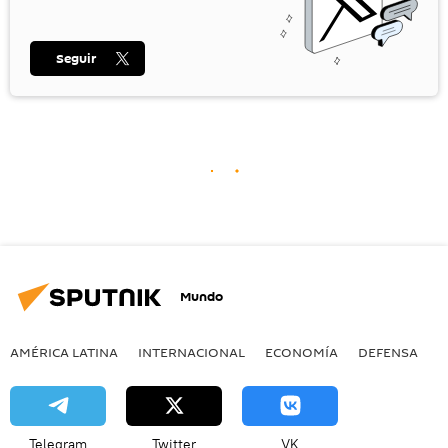
Seguir
Mundo
AMÉRICA LATINA
INTERNACIONAL
ECONOMÍA
DEFENSA
M
Telegram
Twitter
VK