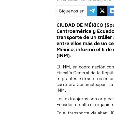
© Foto : Instituto Nacional de Migración
Síguenos en
CIUDAD DE MÉXICO (Sput
Centroamérica y Ecuador
transporte de un tráile
entre ellos más de un c
México, informó el 6 de 
(INM).
El INM, en coordinación con
Fiscalía General de la Repú
migrantes extranjeros en un
carretera Cosamaloapan-La 
INM.
Los extranjeros son origina
Ecuador, detalla el organi
En el transporte viajaban 