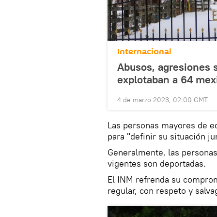
Internacional
Abusos, agresiones s
explotaban a 64 mex
4 de marzo 2023, 02:00 GMT
Las personas mayores de ed
para "definir su situación ju
Generalmente, las personas 
vigentes son deportadas.
El INM refrenda su comprom
regular, con respeto y salv