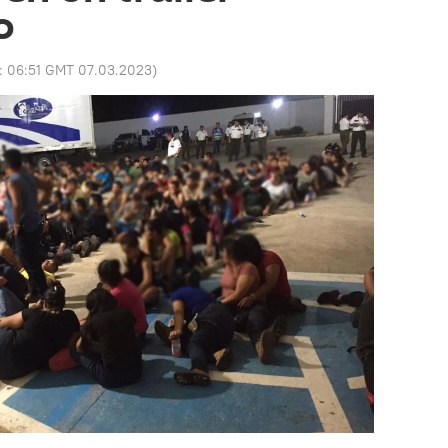
o
o:
06:51 GMT 07.03.2023
)