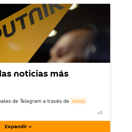
las noticias más
nales de Telegram a través de
estos
nik está bloqueada en el extranjero, en
rgarla e instalarla en tu dispositivo
Expandir
!).